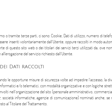
mo o tramite terze parti, ci sono: Cookie, Dati di utilizzo, numero di tele
 essere inseriti volontariamente dall’Utente, oppure raccolti in modo aut
te di questo sito web o dei titolari dei servizi terzi utilizzati da, ove no
 all'erogazione del servizio richiesto dall’Utente.
ei Dati raccolti
ottando le opportune misure di sicurezza volte ad impedire l’accesso, la di
ormatici e/o telematici, con modalità organizzative e con logiche strettame
oinvolti nell’organizzazione del sito (personale amministrativo, commercia
ider, società informatiche, agenzie di comunicazione) nominati anche, se 
sto al Titolare del Trattamento.